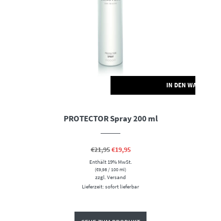
RENKORB
IN DEN WARENKO
PROTECTOR Spray 200 ml
Ursprünglicher
Aktueller
€
21,95
€
19,95
Preis
Preis
Enthält 19% MwSt.
war:
ist:
€21,95
€19,95.
(
€
9,98
/ 100 ml)
zzgl.
Versand
Lieferzeit: sofort lieferbar