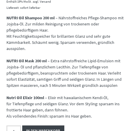
Enthält 19% MwSt.
zzgl.
Versand
Lieferzeit: sofort lieferbar
NUTRI Oil Shampoo 200 ml
– Nährstoffreiches Pflege-Shampoo mit
Jojoba-Öl. Zur milden Reinigung von trockenem oder
pflegebedürftigem Haar.
Mit Feuchtigkeitsspeicher für brillanten Glanz und sehr gute
Kämmbarkeit. Schäumt wenig. Sparsam verwenden, gründlich
ausspülen.
NUTRI Oil Mask 200 ml
– Extra nährstoffreiche Lipid-Emulsion mit
Jojoba- Öl und pflanzlichem Lecithin. Zur Tiefenpflege von
pflegebedürftigem, beanspruchtem oder trockenem Haar. Verleiht
sofort Elastizität, samtigen Griff und seidigen Glanz. In Längen und
Spitzen massieren, nach 5 Minuten Wirkzeit gründlich ausspülen
Nutri Oil Elixir 100ml
– Elixir mit hawaiianischem Kendi-Öl,
für Tiefenpflege und seidigen Glanz. Vor dem Styling: sparsam ins
frottierte Haar geben, dann föhnen.
Als vollendendes Finish: sparsam ins Haar geben.
GG
IN DEN WARENKORB