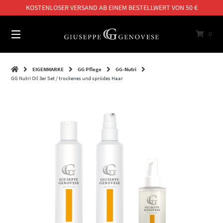
Springe
KOSTENLOSER VERSAND AB EINEM BESTELLWERT VON 50 €
zum
Inhalt
0
EIGENMARKE
GG Pflege
GG-Nutri
GG Nutri Oil 3er Set / trockenes und sprödes Haar