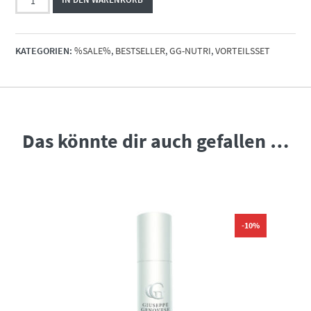
Nutri
Oil
3er
KATEGORIEN:
%SALE%
,
BESTSELLER
,
GG-NUTRI
,
VORTEILSSET
Set
/
trockenes
und
sprödes
Haar
Das könnte dir auch gefallen …
Menge
-10%