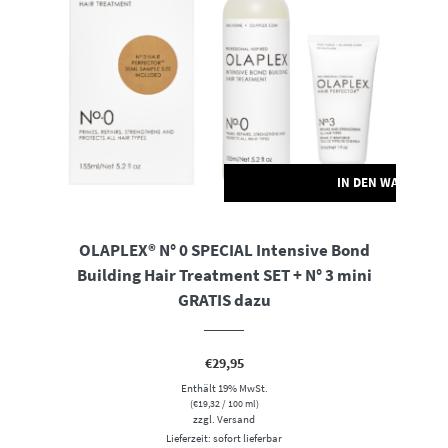
RENKORB
IN DEN WARENKO
OLAPLEX® N° 0 SPECIAL Intensive Bond
Building Hair Treatment SET + N° 3 mini
GRATIS dazu
€
29,95
Enthält 19% MwSt.
(
€
19,32
/ 100 ml)
zzgl.
Versand
Lieferzeit: sofort lieferbar