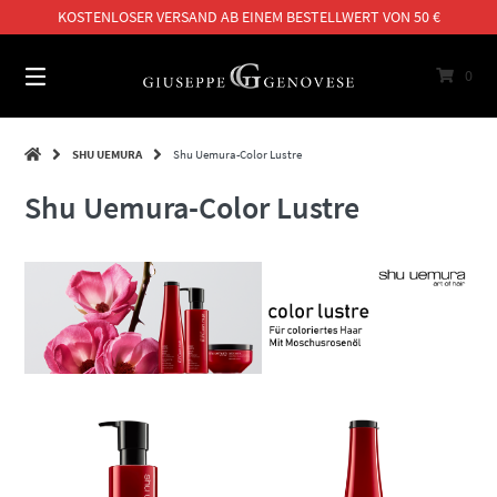
Springe
KOSTENLOSER VERSAND AB EINEM BESTELLWERT VON 50 €
zum
Inhalt
0
SHU UEMURA
Shu Uemura-Color Lustre
Shu Uemura-Color Lustre