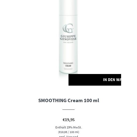
IN DEN WARENKO
SMOOTHING Cream 100 ml
€
19,95
Enthält 19% MwSt.
(
€
19,95
/ 100 ml)
zzgl.
Versand