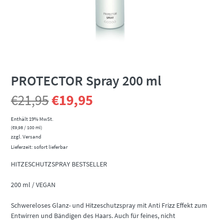
PROTECTOR Spray 200 ml
Ursprünglicher
Aktueller
€
21,95
€
19,95
Preis
Preis
Enthält 19% MwSt.
(
€
9,98
/ 100 ml)
zzgl.
Versand
war:
ist:
Lieferzeit: sofort lieferbar
€21,95
€19,95.
HITZESCHUTZSPRAY BESTSELLER
200 ml / VEGAN
Schwereloses Glanz- und Hitzeschutzspray mit Anti Frizz Effekt zum
Entwirren und Bändigen des Haars. Auch für feines, nicht