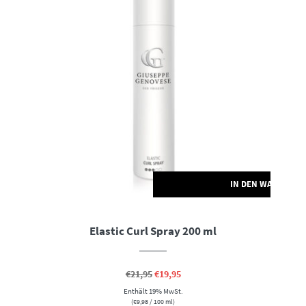
RENKORB
IN DEN WARENKO
Elastic Curl Spray 200 ml
Ursprünglicher
Aktueller
€
21,95
€
19,95
Preis
Preis
Enthält 19% MwSt.
war:
ist:
€21,95
€19,95.
(
€
9,98
/ 100 ml)