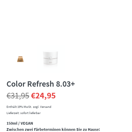
Color Refresh 8.03+
Ursprünglicher
Aktueller
€
31,95
€
24,95
Preis
Preis
Enthält 19% MwSt.
zzgl.
Versand
Lieferzeit: sofort lieferbar
war:
ist:
150ml / VEGAN
Zwischen zwei Färbeterminen können Sie zu Hause: