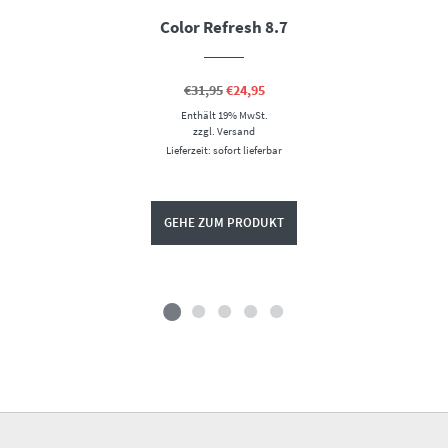
Color Refresh 8.7
Ursprünglicher
Aktueller
€
31,95
€
24,95
Preis
Preis
Enthält 19% MwSt.
war:
ist:
€31,95
€24,95.
zzgl.
Versand
Lieferzeit: sofort lieferbar
GEHE ZUM PRODUKT