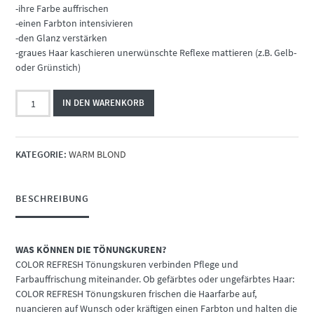
€31,95
€24,95.
-ihre Farbe auffrischen
-einen Farbton intensivieren
-den Glanz verstärken
-graues Haar kaschieren unerwünschte Reflexe mattieren (z.B. Gelb-
oder Grünstich)
Color
IN DEN WARENKORB
Refresh
8.03+
Menge
KATEGORIE:
WARM BLOND
BESCHREIBUNG
WAS KÖNNEN DIE TÖNUNGKUREN?
COLOR REFRESH Tönungskuren verbinden Pflege und
Farbauffrischung miteinander. Ob gefärbtes oder ungefärbtes Haar:
COLOR REFRESH Tönungskuren frischen die Haarfarbe auf,
nuancieren auf Wunsch oder kräftigen einen Farbton und halten die