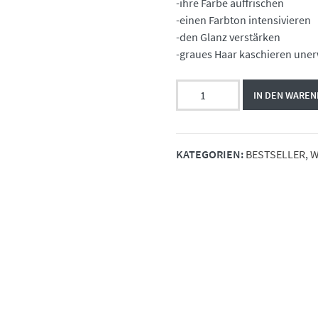
-ihre Farbe auffrischen
-einen Farbton intensivieren
-den Glanz verstärken
-graues Haar kaschieren unerw
Color
IN DEN WARE
Refresh
10.7
Menge
KATEGORIEN:
BESTSELLER
,
W