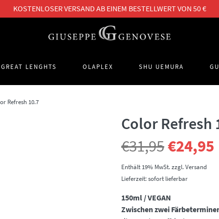
KOSTENLOSER VERSAND AB EINEM BESTELLWERT VON 50 €
GREAT LENGHTS
OLAPLEX
SHU UEMURA
GU
or Refresh 10.7
Color Refresh 
Ursprün
€
31,95
€
24,95
Preis
Enthält 19% MwSt.
zzgl.
Versand
Lieferzeit: sofort lieferbar
war:
i
150ml / VEGAN
Zwischen zwei Färbeterminen
€31,95