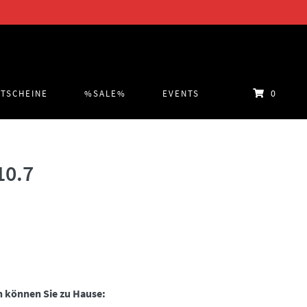
0
TSCHEINE
%SALE%
EVENTS
10.7
glicher
Aktueller
Preis
st:
 können Sie zu Hause:
€24,95.