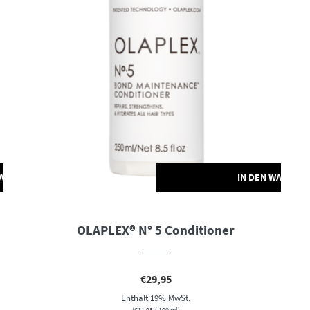
WARENKORB
IN DEN WARENK
OLAPLEX® N° 5 Conditioner
€
29,95
Enthält 19% MwSt.
(
€
11,98
/ 100 ml)