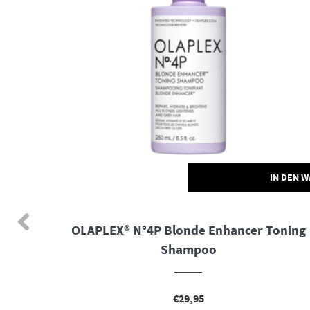
N DEN WARENKORB
IN DEN 
OLAPLEX® N°4P Blonde Enhancer Toning
Shampoo
€
29,95