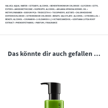
VALUE2: AQUA / WATER • CETEARYL ALCOHOL • BEHENTRIMONIUM CHLORIDE • GLYCERIN • CETYL
ESTERS • AMODIMETHICONE • ISOPROPYL ALCOHOL • ARGANIA SPINOSA KERNEL OIL •
METHYLPARABEN • SODIUM PCA • TRIDECETH-6 • TOCOPHERYL ACETATE • CHLORHEXIDINE
DIHYDROCHLORIDE • CETRIMONIUM CHLORIDE • BENZYL SALICYLATE • ALCOHOL • CITRONELLOL •
BENZYL ALCOHOL • COUMARIN • 2-OLEAMIDO-1,3-OCTADECANEDIOL • GENTIANA LUTEA ROOT
EXTRACT • PHENOXYETHANOL • PARFUM / FRAGRANCE
Das könnte dir auch gefallen …