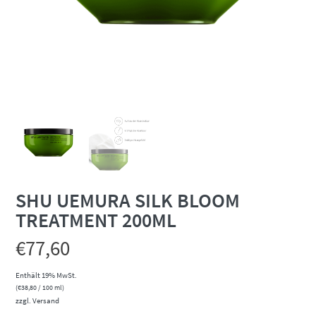
SHU UEMURA SILK BLOOM
TREATMENT 200ML
€
77,60
Enthält 19% MwSt.
(
€
38,80
/ 100 ml)
zzgl.
Versand