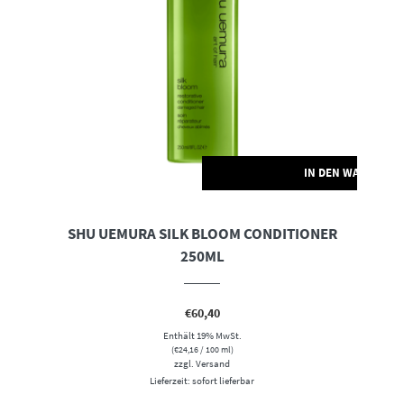
RENKORB
IN DEN WARENKO
SHU UEMURA SILK BLOOM CONDITIONER
250ML
€
60,40
Enthält 19% MwSt.
(
€
24,16
/ 100 ml)
zzgl.
Versand
Lieferzeit: sofort lieferbar