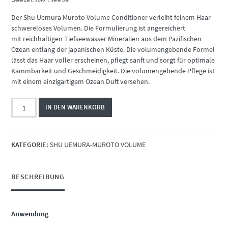
Der Shu Uemura Muroto Volume Conditioner verleiht feinem Haar
schwereloses Volumen. Die Formulierung ist angereichert
mit reichhaltigen Tiefseewasser Mineralien aus dem Pazifischen
Ozean entlang der japanischen Küste. Die volumengebende Formel
lässt das Haar voller erscheinen, pflegt sanft und sorgt für optimale
Kämmbarkeit und Geschmeidigkeit. Die volumengebende Pflege ist
mit einem einzigartigem Ozean Duft versehen.
SHU
IN DEN WARENKORB
UEMURA
MUROTO
VOLUME
KATEGORIE:
SHU UEMURA-MUROTO VOLUME
CONDITIONER
250
ML
BESCHREIBUNG
Menge
Anwendung