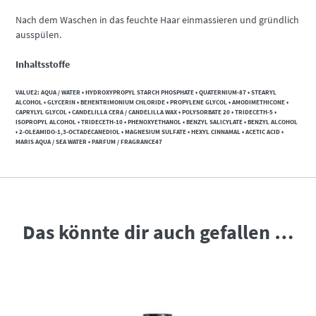
Nach dem Waschen in das feuchte Haar einmassieren und gründlich
ausspülen.
Inhaltsstoffe
VALUE2: AQUA / WATER • HYDROXYPROPYL STARCH PHOSPHATE • QUATERNIUM-87 • STEARYL
ALCOHOL • GLYCERIN • BEHENTRIMONIUM CHLORIDE • PROPYLENE GLYCOL • AMODIMETHICONE •
CAPRYLYL GLYCOL • CANDELILLA CERA / CANDELILLA WAX • POLYSORBATE 20 • TRIDECETH-5 •
ISOPROPYL ALCOHOL • TRIDECETH-10 • PHENOXYETHANOL • BENZYL SALICYLATE • BENZYL ALCOHOL
• 2-OLEAMIDO-1,3-OCTADECANEDIOL • MAGNESIUM SULFATE • HEXYL CINNAMAL • ACETIC ACID •
MARIS AQUA / SEA WATER • PARFUM / FRAGRANCE47
Das könnte dir auch gefallen …