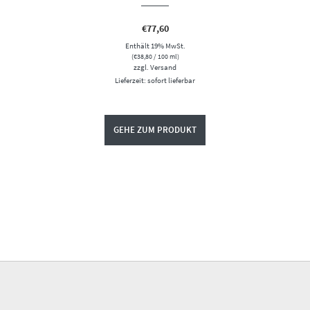
€
77,60
Enthält 19% MwSt.
(
€
38,80
/ 100 ml)
zzgl.
Versand
Lieferzeit: sofort lieferbar
GEHE ZUM PRODUKT