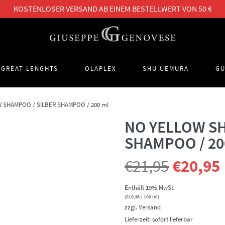
KOSTENLOSER VERSAND AB EINEM BESTELLWERT VON 50 €
GREAT LENGHTS
OLAPLEX
SHU UEMURA
GU
 SHAMPOO / SILBER SHAMPOO / 200 ml
NO YELLOW SH
SHAMPOO / 20
Ursprün
€
21,95
€
20,95
Preis
Enthält 19% MwSt.
(
€
10,48
/ 100 ml)
zzgl.
Versand
war:
i
Lieferzeit: sofort lieferbar