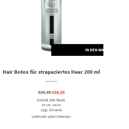
ORB
IN DEN WARENKORB
Hair Botox für strapaziertes Haar 200 ml
Ursprünglicher
Aktueller
€
39,95
€
34,95
Preis
Preis
Enthält 19% MwSt.
war:
ist:
€39,95
€34,95.
(
€
17,48
/ 100 ml)
zzgl.
Versand
Lieferzeit: sofort lieferbar