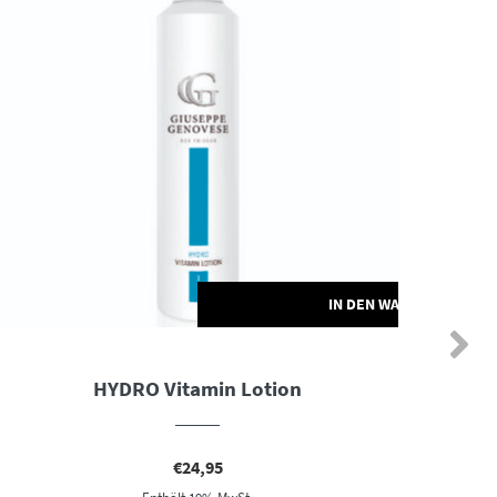
ORB
IN DEN WARENKORB
HYDRO Vitamin Lotion
Gi
€
24,95