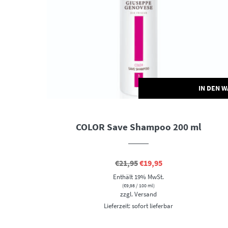
IN DEN 
COLOR Save Shampoo 200 ml
Ursprünglicher
Aktueller
€
21,95
€
19,95
Preis
Preis
Enthält 19% MwSt.
war:
ist:
€21,95
€19,95.
(
€
9,98
/ 100 ml)
zzgl.
Versand
Lieferzeit: sofort lieferbar