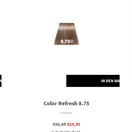
WARENKORB
IN DEN WARENK
Color Refresh 8.75
Ursprünglicher
Aktueller
€
31,95
€
24,95
Preis
Preis