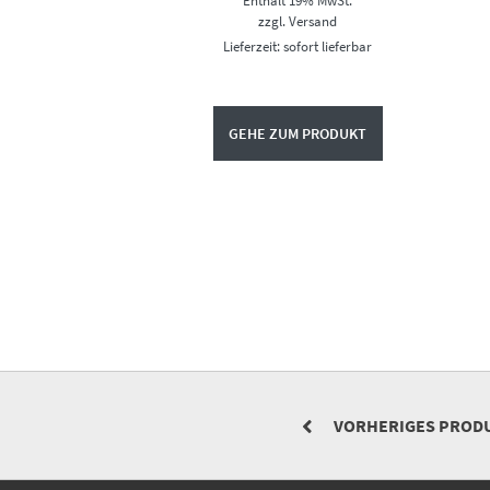
Enthält 19% MwSt.
war:
ist:
€31,95
€24,95.
zzgl.
Versand
Lieferzeit: sofort lieferbar
GEHE ZUM PRODUKT
VORHERIGES PROD