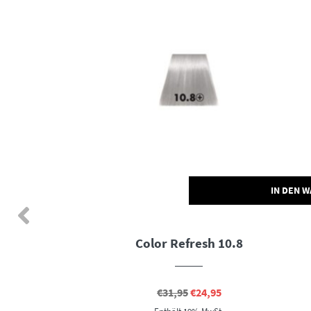
N DEN WARENKORB
IN DEN 
Color Refresh 10.8
Ursprünglicher
Aktueller
€
31,95
€
24,95
Preis
Preis