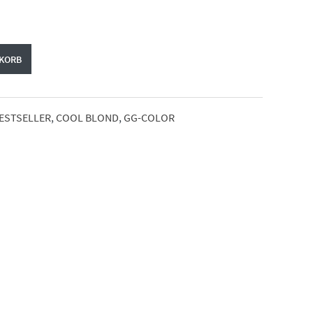
€20,95.
NKORB
ESTSELLER
,
COOL BLOND
,
GG-COLOR