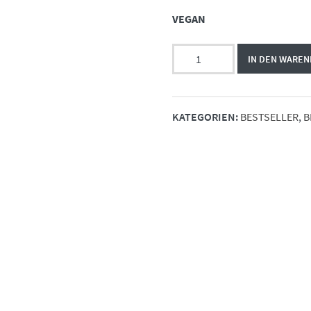
€21,95
VEGAN
NO
IN DEN WARE
YELLOW
SHAMPOO
/
KATEGORIEN:
BESTSELLER
,
B
SILBER
SHAMPOO
/
200
ml
Menge