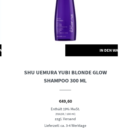
WARENKORB
IN DEN WARENK
SHU UEMURA YUBI BLONDE GLOW
SHAMPOO 300 ML
€
49,60
Enthält 19% MwSt.
(
€
16,53
/ 100 ml)
zzgl.
Versand
Lieferzeit: ca. 3-4 Werktage