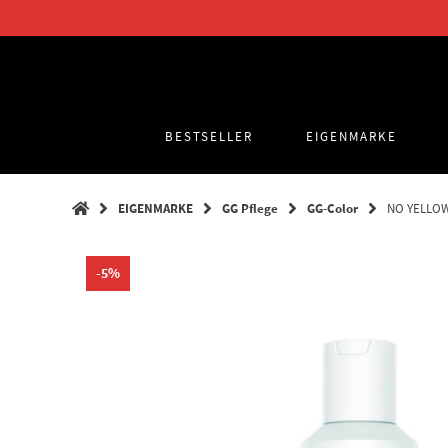
Springe
zum
Inhalt
BESTSELLER
EIGENMARKE
EIGENMARKE
GG Pflege
GG-Color
NO YELLOW
-5%