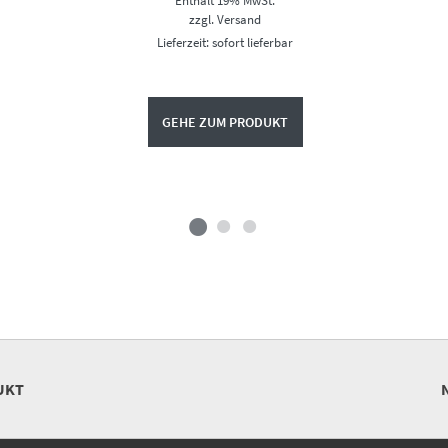
Enthält 19% MwSt.
war:
ist:
€31,95
€24,95.
zzgl.
Versand
Lieferzeit: sofort lieferbar
GEHE ZUM PRODUKT
UKT