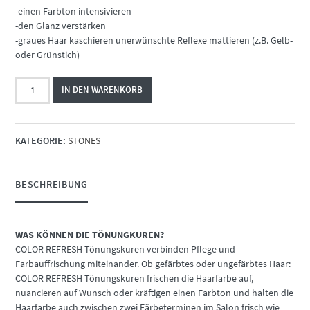
-einen Farbton intensivieren
-den Glanz verstärken
-graues Haar kaschieren unerwünschte Reflexe mattieren (z.B. Gelb-
oder Grünstich)
Color
IN DEN WARENKORB
Refresh
7.18
Menge
KATEGORIE:
STONES
BESCHREIBUNG
WAS KÖNNEN DIE TÖNUNGKUREN?
COLOR REFRESH Tönungskuren verbinden Pflege und
Farbauffrischung miteinander. Ob gefärbtes oder ungefärbtes Haar:
COLOR REFRESH Tönungskuren frischen die Haarfarbe auf,
nuancieren auf Wunsch oder kräftigen einen Farbton und halten die
Haarfarbe auch zwischen zwei Färbeterminen im Salon frisch wie