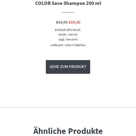
COLOR Save Shampoo 200 ml
Ursprünglicher
Aktueller
€
21,95
€
19,95
Preis
Preis
Enthält 19% MwSt.
war:
ist:
€21,95
€19,95.
(
€
9,98
/ 100 ml)
zzgl.
Versand
Lieferzeit: sofort lieferbar
GEHE ZUM PRODUKT
Ähnliche Produkte