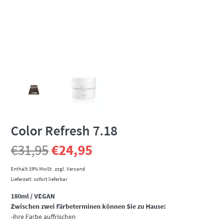
Color Refresh 7.18
Ursprünglicher
Aktueller
€
31,95
€
24,95
Preis
Preis
Enthält 19% MwSt.
zzgl.
Versand
Lieferzeit: sofort lieferbar
war:
ist:
180ml / VEGAN
Zwischen zwei Färbeterminen können Sie zu Hause:
€31,95
€24,95.
-ihre Farbe auffrischen