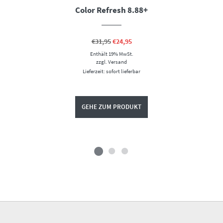
Color Refresh 8.88+
Ursprünglicher
Aktueller
€
31,95
€
24,95
Preis
Preis
Enthält 19% MwSt.
war:
ist:
€31,95
€24,95.
zzgl.
Versand
Lieferzeit: sofort lieferbar
GEHE ZUM PRODUKT