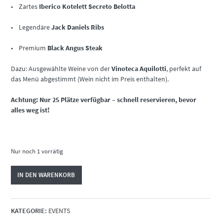
• Zartes
Iberico Kotelett Secreto Belotta
• Legendäre
Jack Daniels Ribs
• Premium
Black Angus Steak
Dazu: Ausgewählte Weine von der
V
inoteca Aquilotti
, perfekt auf
das Menü abgestimmt (Wein nicht im Preis enthalten).
Achtung: Nur 25 Plätze verfügbar – schnell reservieren, bevor
alles weg ist!
Nur noch 1 vorrätig
MENS
IN DEN WARENKORB
´s
ONLY
|
KATEGORIE:
EVENTS
BBQ