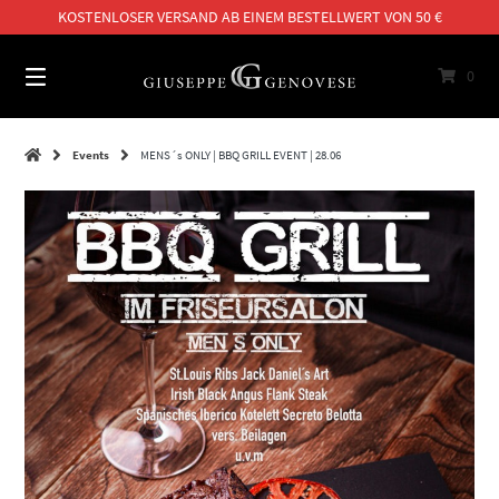
Springe
KOSTENLOSER VERSAND AB EINEM BESTELLWERT VON 50 €
zum
Inhalt
0
Events
MENS´s ONLY | BBQ GRILL EVENT | 28.06