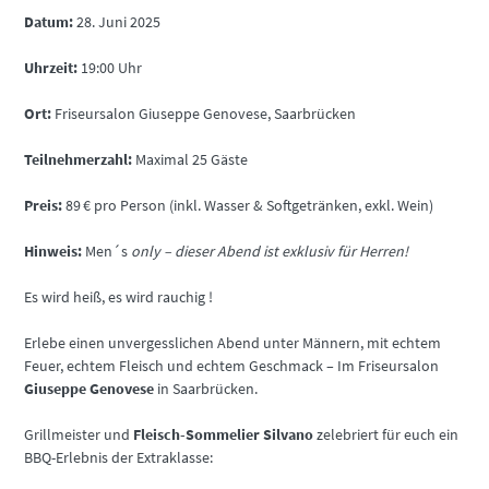
Datum:
28. Juni 2025
Uhrzeit:
19:00 Uhr
Ort:
Friseursalon Giuseppe Genovese, Saarbrücken
Teilnehmerzahl:
Maximal 25 Gäste
Preis:
89 € pro Person (inkl. Wasser & Softgetränken, exkl. Wein)
Hinweis:
Men´s
only – dieser Abend ist exklusiv für Herren!
Es wird heiß, es wird rauchig !
Erlebe einen unvergesslichen Abend unter Männern, mit echtem
Feuer, echtem Fleisch und echtem Geschmack – Im Friseursalon
Giuseppe Genovese
in Saarbrücken.
Grillmeister und
Fleisch-Sommelier Silvano
zelebriert für euch ein
BBQ-Erlebnis der Extraklasse: