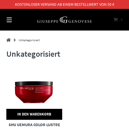
Springe
KOSTENLOSER VERSAND AB EINEM BESTELLWERT VON 50 €
zum
Inhalt
0
Unkategorisiert
Unkategorisiert
IN DEN WARENKORB
SHU UEMURA COLOR LUSTRE