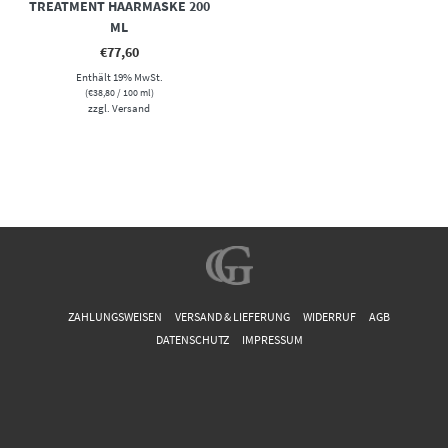
TREATMENT HAARMASKE 200
ML
€
77,60
Enthält 19% MwSt.
(
€
38,80
/ 100 ml)
zzgl.
Versand
ZAHLUNGSWEISEN
VERSAND & LIEFERUNG
WIDERRUF
AGB
DATENSCHUTZ
IMPRESSUM